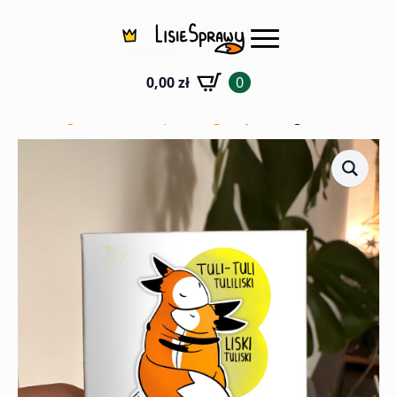
0,00
zł
0
Strona główna
Sklep
Magnesy
Magnes Tuliski