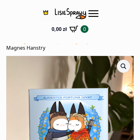
0,00
zł
0
Strona główna
Sklep
Magnesy
Magnes Hanstry