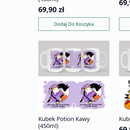
69
69,90
zł
Dodaj Do Koszyka
Kubek Potion Kawy
Kub
(450ml)
69