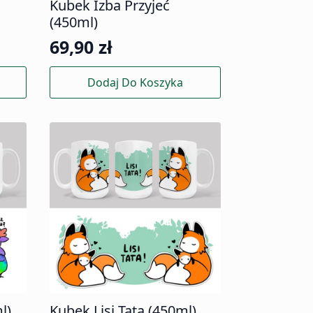
Kubek Izba Przyjeć
(450ml)
69,90
zł
Dodaj Do Koszyka
l)
Kubek Lisi Tata (450ml)