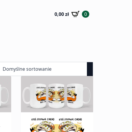
0,00
zł
0