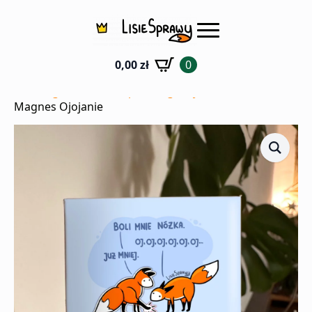
0,00
zł
0
Strona główna
Sklep
Magnesy
Magnes Ojojanie