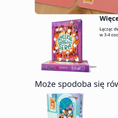
Więce
Łącząc dw
w 3-4 os
Może spodoba się ró