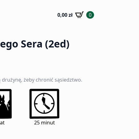
0,00
zł
0
ego Sera (2ed)
ą drużynę, żeby chronić sąsiedztwo.
lat
25 minut