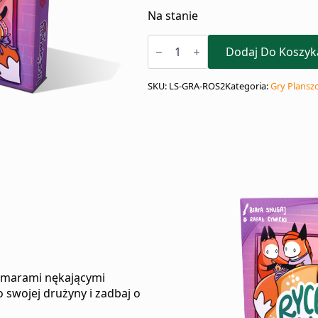
Na stanie
ilość
Rycerze
Dodaj Do Koszyk
Okrągłego
Sera
(2ed)
SKU:
LS-GRA-ROS2
Kategoria:
Gry Plansz
szmarami nękającymi
o swojej drużyny i zadbaj o