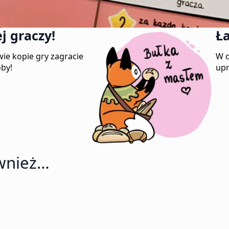
j graczy!
Ła
ie kopie gry zagracie
W d
oby!
upr
wnież…