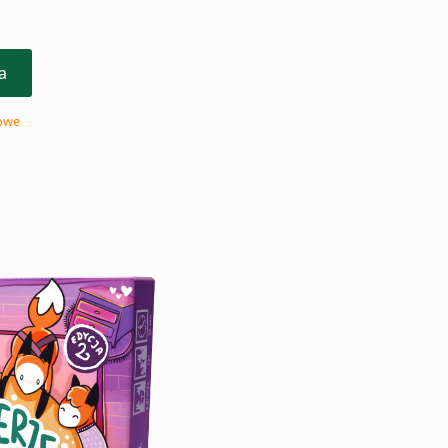
a
owe