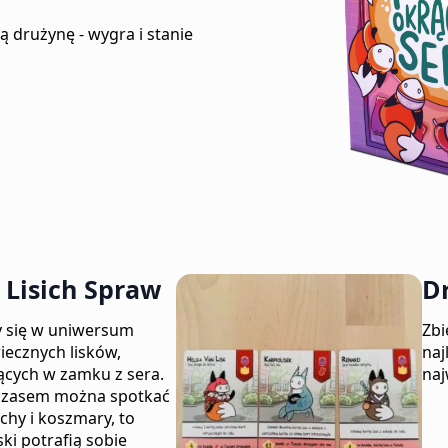
ą drużynę - wygra i stanie
 Lisich Spraw
D
y się w uniwersum
Zbi
iecznych lisków,
naj
ących w zamku z sera.
naj
czasem można spotkać
chy i koszmary, to
iski potrafią sobie