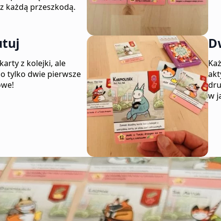
 z każdą przeszkodą.
tuj
D
arty z kolejki, ale
Każ
bo tylko dwie pierwsze
akt
owe!
dru
w j