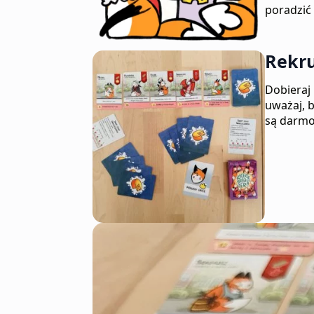
poradzić
Rekru
Dobieraj k
uważaj, 
są darm