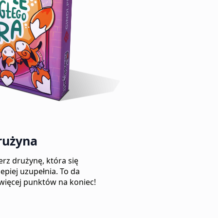
rużyna
erz drużynę, która się
lepiej uzupełnia. To da
więcej punktów na koniec!