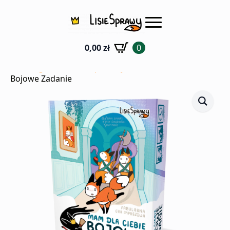
0,00
zł
0
Strona główna
Sklep
Gry Planszowe
Bojowe Zadanie