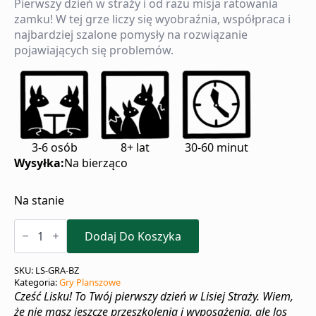
Pierwszy dzień w straży i od razu misja ratowania
zamku! W tej grze liczy się wyobraźnia, współpraca i
najbardziej szalone pomysły na rozwiązanie
pojawiających się problemów.
3-6 osób
8+ lat
30-60 minut
Wysyłka:
Na bierząco
Na stanie
ilość
Bojowe
Dodaj Do Koszyka
Zadanie
SKU:
LS-GRA-BZ
Kategoria:
Gry Planszowe
Cześć Lisku! To Twój pierwszy dzień w Lisiej Straży. Wiem,
że nie masz jeszcze przeszkolenia i wyposażenia, ale los