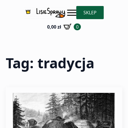
SKLEP
0,00
zł
0
Tag:
tradycja