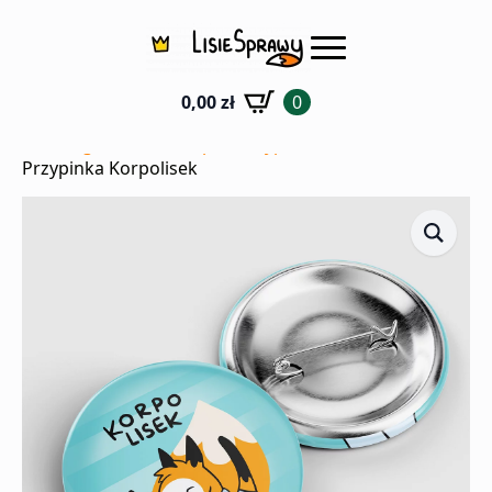
0,00
zł
0
Strona główna
Sklep
Przypinki
Przypinka Korpolisek