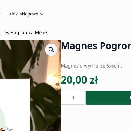
Linki sklepowe
nes Pogromca Misek
Magnes Pogro
Magnes o wymiarze 5x5cm.
20,00
zł
ilość
Magnes
Pogromca
Misek