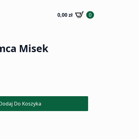
0,00
zł
0
mca Misek
Dodaj Do Koszyka