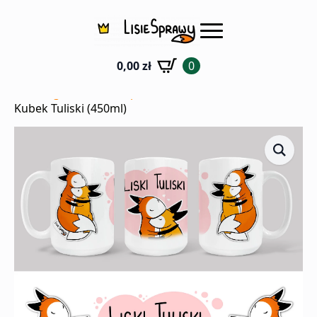
0,00
zł
0
Strona główna
Sklep
Kubki
Kubek Tuliski (450ml)