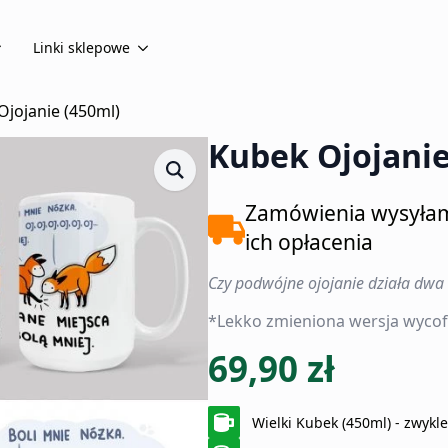
Linki sklepowe
Ojojanie (450ml)
Kubek Ojojanie
Zamówienia wysyła
ich opłacenia
Czy podwójne ojojanie działa dwa r
*Lekko zmieniona wersja wycof
69,90
zł
Wielki Kubek (450ml) - zwykl