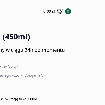
0,00
zł
0
 (450ml)
my w ciągu 24h od momentu
azy lepiej?
anego wzoru „Ojojanie”.
e kubki mają tylko 330ml