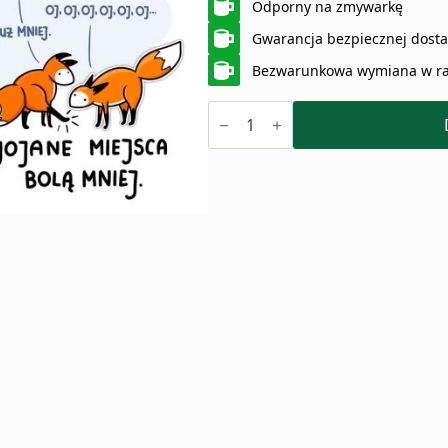
Odporny na zmywarkę
Gwarancja bezpiecznej dost
Bezwarunkowa wymiana w ra
ilość
Kubek
Ojojanie
(450ml)