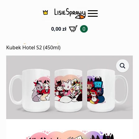
0,00
zł
0
Strona główna
Sklep
Kubki
Kubek Hotel S2 (450ml)