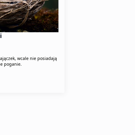
i
zajączek, wcale nie posiadają
że poganie.