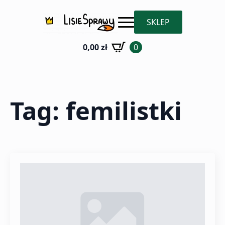
SKLEP
0,00
zł
0
Tag:
femilistki