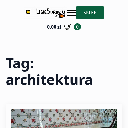
SKLEP
0,00
zł
0
Tag:
architektura