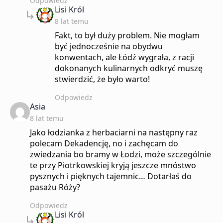
Odpowiedz
says:
Lisi Król
8 lat temu
Fakt, to był duży problem. Nie mogłam
być jednocześnie na obydwu
konwentach, ale Łódź wygrała, z racji
dokonanych kulinarnych odkryć muszę
stwierdzić, że było warto!
Odpowiedz
says:
Asia
8 lat temu
Jako łodzianka z herbaciarni na następny raz
polecam Dekadencję, no i zachęcam do
zwiedzania bo bramy w Łodzi, może szczególnie
te przy Piotrkowskiej kryją jeszcze mnóstwo
pysznych i pięknych tajemnic… Dotarłaś do
pasażu Róży?
Odpowiedz
says:
Lisi Król