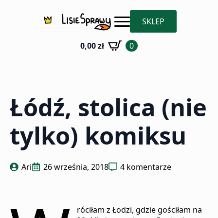
SKLEP
0,00
zł
0
Łódź, stolica (nie
tylko) komiksu
Ari
26 września, 2018
4 komentarze
róciłam z Łodzi, gdzie gościłam na