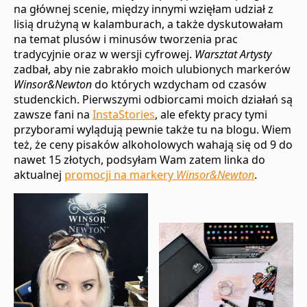
na głównej scenie, między innymi wzięłam udział z
lisią drużyną w kalamburach, a także dyskutowałam
na temat plusów i minusów tworzenia prac
tradycyjnie oraz w wersji cyfrowej.
Warsztat Artysty
zadbał, aby nie zabrakło moich ulubionych markerów
Winsor&Newton
do których wzdycham od czasów
studenckich. Pierwszymi odbiorcami moich działań są
zawsze fani na
InstaStories
, ale efekty pracy tymi
przyborami wylądują pewnie także tu na blogu. Wiem
też, że ceny pisaków alkoholowych wahają się od 9 do
nawet 15 złotych, podsyłam Wam zatem linka do
aktualnej
promocji na markery
Winsor&Newton
.