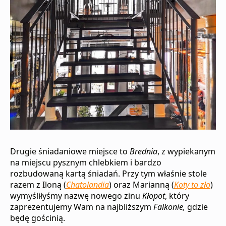
Drugie śniadaniowe miejsce to
Brednia
, z wypiekanym
na miejscu pysznym chlebkiem i bardzo
rozbudowaną kartą śniadań. Przy tym właśnie stole
razem z Iloną (
Chatolandia
) oraz Marianną (
Koty to zło
)
wymyśliłyśmy nazwę nowego zinu
Kłopot
, który
zaprezentujemy Wam na najbliższym
Falkonie,
gdzie
będę gościnią.