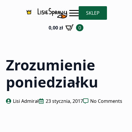
SKLEP
0,00
zł
0
Zrozumienie
poniedziałku
Lisi Admirał
23 stycznia, 2017
No Comments