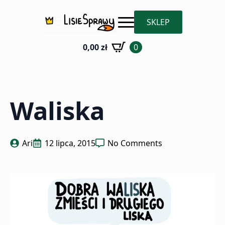
SKLEP
0,00
zł
0
Waliska
Ari
12 lipca, 2015
No Comments