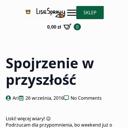
SKLEP
0,00
zł
0
Spojrzenie w
przyszłość
Ari
26 września, 2016
No Comments
Liski! więcej wiary!
😉
Podrzucam dla przypomnienia, bo weekend już o