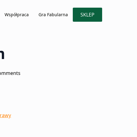
SKLEP
Współpraca
Gra Fabularna
m
omments
prawy