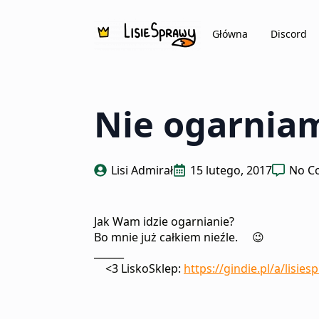
Główna
Discord
Nie ogarnia
Lisi Admirał
15 lutego, 2017
No C
Jak Wam idzie ogarnianie?
Bo mnie już całkiem nieźle.
😉
______
<3
LiskoSklep:
https://gindie.pl/a/
lisies