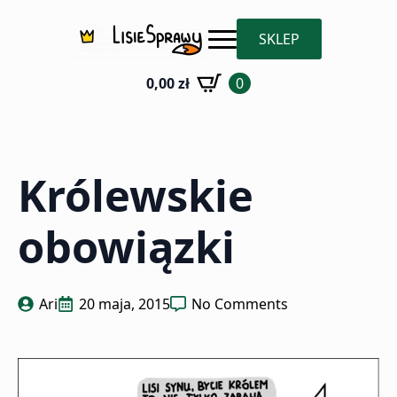
SKLEP
0,00
zł
0
Królewskie
obowiązki
Ari
20 maja, 2015
No Comments