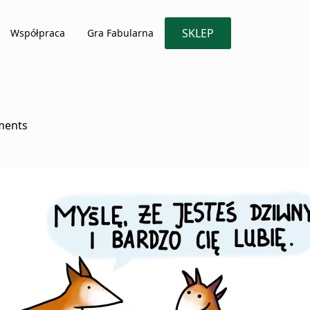
SKLEP
Współpraca
Gra Fabularna
ments