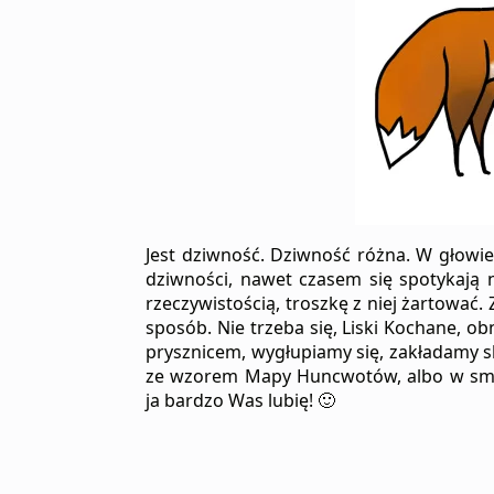
Jest dziwność. Dziwność różna. W głowie.
dziwności, nawet czasem się spotykają n
rzeczywistością, troszkę z niej żartować
sposób. Nie trzeba się, Liski Kochane, o
prysznicem, wygłupiamy się, zakładamy sk
ze wzorem Mapy Huncwotów, albo w smocz
ja bardzo Was lubię! 🙂