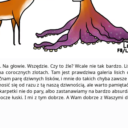
 Na głowie. Wszędzie. Czy to źle? Wcale nie tak bardzo. Li
a corocznych zlotach. Tam jest prawdziwa galeria lisich
. Znam parę dziwnych lisków, i mnie do takich chyba zawsz
bnosić się od razu z tą naszą dziwnością, ale warto pamięt
arpetki nie do pary, albo zastanawiamy na bardzo absurdal
e łuski. I mi z tym dobrze. A Wam dobrze z Waszymi dziw