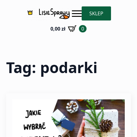
SKLEP
0,00
zł
0
Tag:
podarki