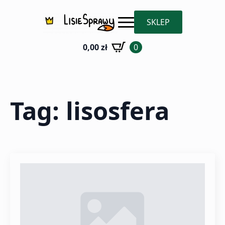
SKLEP
0,00
zł
0
Tag:
lisosfera